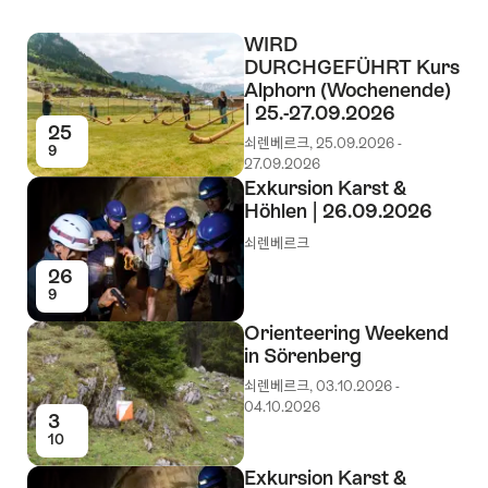
WIRD
DURCHGEFÜHRT Kurs
Alphorn (Wochenende)
| 25.-27.09.2026
25
쇠렌베르크, 25.09.2026 -
9
27.09.2026
Exkursion Karst &
Höhlen | 26.09.2026
쇠렌베르크
26
9
Orienteering Weekend
in Sörenberg
쇠렌베르크, 03.10.2026 -
04.10.2026
3
10
Exkursion Karst &