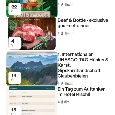
쇠렌베르크
22
8
Beef & Bottle - exclusive
gourmet dinner
쇠렌베르크
4
9
1. Internationaler
UNESCO-TAG Höhlen &
Karst,
Gipskarstlandschaft
13
Glaubenbielen
9
쇠렌베르크
Ein Tag zum Auftanken
im Hotel Rischli
쇠렌베르크
18
9