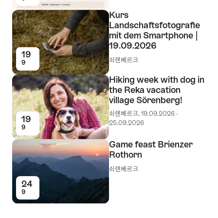
Kurs
Landschaftsfotografie
mit dem Smartphone |
19.09.2026
19
쇠렌베르크
9
Hiking week with dog in
the Reka vacation
village Sörenberg!
쇠렌베르크, 19.09.2026 -
19
25.09.2026
9
Game feast Brienzer
Rothorn
쇠렌베르크
24
9