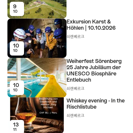
9
10
Exkursion Karst &
Höhlen | 10.10.2026
쇠렌베르크
10
10
Weiherfest Sörenberg
25 Jahre Jubiläum der
UNESCO Biosphäre
Entlebuch
10
쇠렌베르크
10
Whiskey evening - In the
Rischlistube
쇠렌베르크
13
11