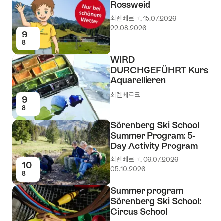
Rossweid
쇠렌베르크, 15.07.2026 -
22.08.2026
9
8
WIRD
DURCHGEFÜHRT Kurs
Aquarellieren
쇠렌베르크
9
8
Sörenberg Ski School
Summer Program: 5-
Day Activity Program
쇠렌베르크, 06.07.2026 -
10
05.10.2026
8
Summer program
Sörenberg Ski School:
Circus School