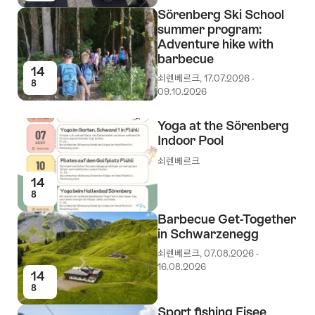
Sörenberg Ski School
summer program:
Adventure hike with
barbecue
14
쇠렌베르크, 17.07.2026 -
8
09.10.2026
Yoga at the Sörenberg
Indoor Pool
쇠렌베르크
14
8
Barbecue Get-Together
in Schwarzenegg
쇠렌베르크, 07.08.2026 -
16.08.2026
14
8
Sport fishing Eisee