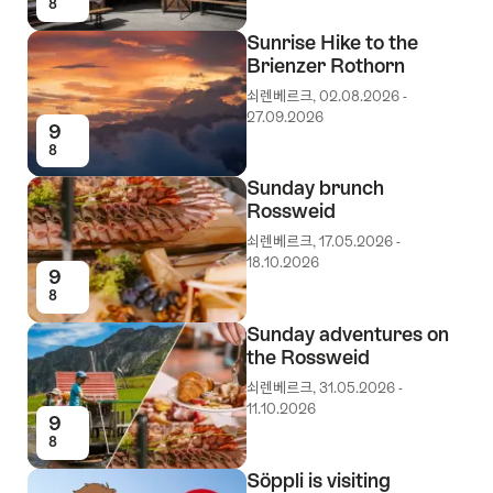
8
Sunrise Hike to the
Brienzer Rothorn
쇠렌베르크, 02.08.2026 -
27.09.2026
9
8
Sunday brunch
Rossweid
쇠렌베르크, 17.05.2026 -
18.10.2026
9
8
Sunday adventures on
the Rossweid
쇠렌베르크, 31.05.2026 -
11.10.2026
9
8
Söppli is visiting