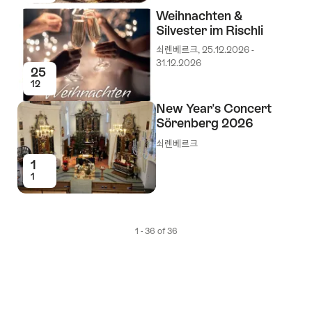
Weihnachten &
Silvester im Rischli
쇠렌베르크, 25.12.2026 -
31.12.2026
25
12
New Year's Concert
Sörenberg 2026
쇠렌베르크
1
1
1 - 36 of 36