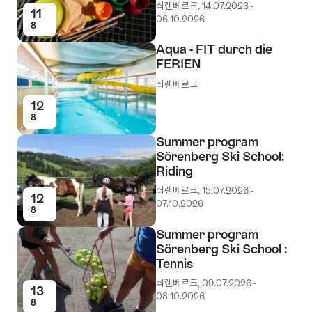
쇠렌베르크, 14.07.2026 -
11
06.10.2026
8
Aqua - FIT durch die
FERIEN
쇠렌베르크
12
8
Summer program
Sörenberg Ski School:
Riding
쇠렌베르크, 15.07.2026 -
12
07.10.2026
8
Summer program
Sörenberg Ski School :
Tennis
쇠렌베르크, 09.07.2026 -
13
08.10.2026
8