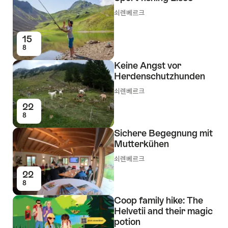
쇠렌베르크
15
8
Keine Angst vor
Herdenschutzhunden
쇠렌베르크
22
8
Sichere Begegnung mit
Mutterkühen
쇠렌베르크
22
8
Coop family hike: The
Helvetii and their magic
potion