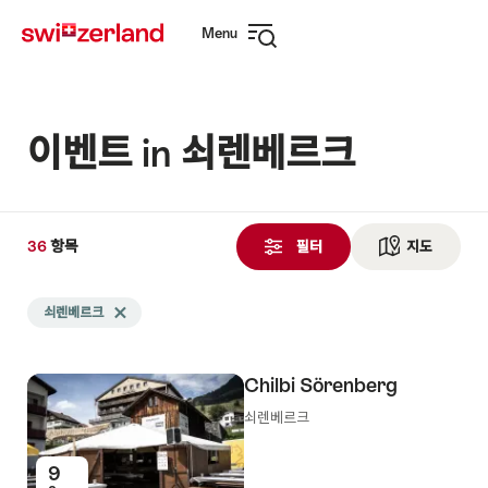
Navigate
Quick
Menu
to
navigation
Open
myswitzerland.com
navigation
이벤트 in 쇠렌베르크
36
36
항목
항
필터
지도
See ma
목
Search
검
쇠렌베르크
Delete 쇠렌베르크 tag
filtered
색
using
됨
the
Chilbi Sörenberg
following
tags
쇠렌베르크
9