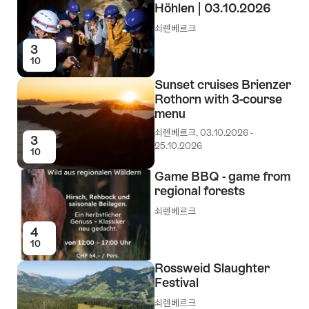
Höhlen | 03.10.2026
쇠렌베르크
3
10
Sunset cruises Brienzer
Rothorn with 3-course
menu
쇠렌베르크, 03.10.2026 -
3
25.10.2026
10
Game BBQ - game from
regional forests
쇠렌베르크
4
10
Rossweid Slaughter
Festival
쇠렌베르크