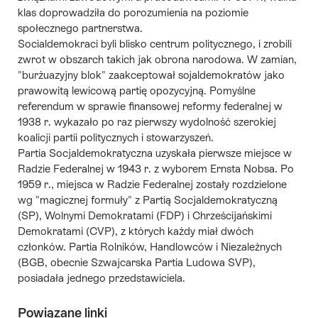
klas doprowadziła do porozumienia na poziomie
społecznego partnerstwa
.
Socialdemokraci byli blisko centrum politycznego, i zrobili
zwrot w obszarch takich jak
obrona narodowa
. W zamian,
"burżuazyjny blok" zaakceptował sojaldemokratów jako
prawowitą lewicową
partię opozycyjną
. Pomyślne
referendum w sprawie finansowej reformy federalnej w
1938 r. wykazało po raz pierwszy wydolność szerokiej
koalicji partii politycznych i stowarzyszeń.
Partia Socjaldemokratyczna uzyskała pierwsze miejsce w
Radzie Federalnej w 1943 r. z wyborem
Ernsta Nobsa
. Po
1959 r., miejsca w Radzie Federalnej zostały rozdzielone
wg "
magicznej formuły
" z Partią Socjaldemokratyczną
(SP), Wolnymi Demokratami (FDP) i Chrześcijańskimi
Demokratami (CVP), z których każdy miał dwóch
członków. Partia Rolników, Handlowców i Niezależnych
(BGB, obecnie Szwajcarska Partia Ludowa SVP),
posiadała jednego przedstawiciela.
Powiązane linki