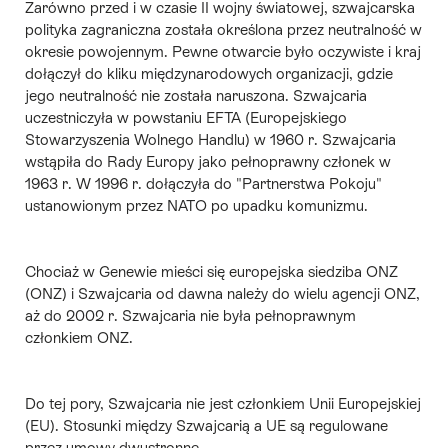
Zarówno przed i w czasie II wojny światowej, szwajcarska
polityka zagraniczna została określona przez neutralność w
okresie powojennym. Pewne otwarcie było oczywiste i kraj
dołączył do kliku międzynarodowych organizacji, gdzie
jego neutralność nie została naruszona. Szwajcaria
uczestniczyła w powstaniu
EFTA
(Europejskiego
Stowarzyszenia Wolnego Handlu) w 1960 r. Szwajcaria
wstąpiła do Rady Europy jako pełnoprawny członek w
1963 r. W 1996 r. dołączyła do "Partnerstwa Pokoju"
ustanowionym przez NATO po upadku komunizmu.
Chociaż w Genewie mieści się europejska siedziba
ONZ
(ONZ) i Szwajcaria od dawna należy do wielu agencji ONZ,
aż do 2002 r. Szwajcaria nie była
pełnoprawnym
członkiem ONZ
.
Do tej pory, Szwajcaria nie jest członkiem
Unii Europejskiej
(EU). Stosunki między Szwajcarią a UE są regulowane
przez
umowy dwustronne
.