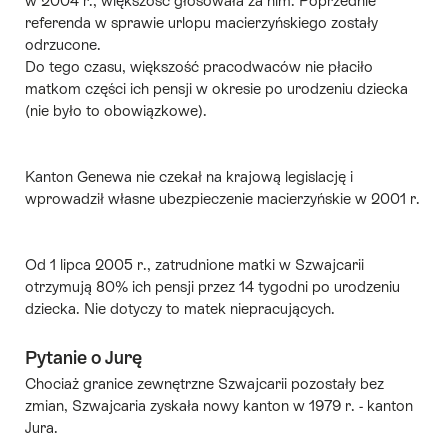
w 2004 r., większość głosowała za nim. Poprzednie
referenda w sprawie urlopu macierzyńskiego zostały
odrzucone.
Do tego czasu, większość pracodwaców nie płaciło
matkom części ich pensji w okresie po urodzeniu dziecka
(nie było to obowiązkowe).
Kanton Genewa nie czekał na krajową legislację i
wprowadził własne ubezpieczenie macierzyńskie w 2001 r.
Od 1 lipca 2005 r., zatrudnione matki w Szwajcarii
otrzymują 80% ich pensji przez 14 tygodni po urodzeniu
dziecka. Nie dotyczy to matek niepracujących.
Pytanie o Jurę
Chociaż granice zewnętrzne Szwajcarii pozostały bez
zmian, Szwajcaria zyskała nowy kanton w 1979 r. - kanton
Jura.