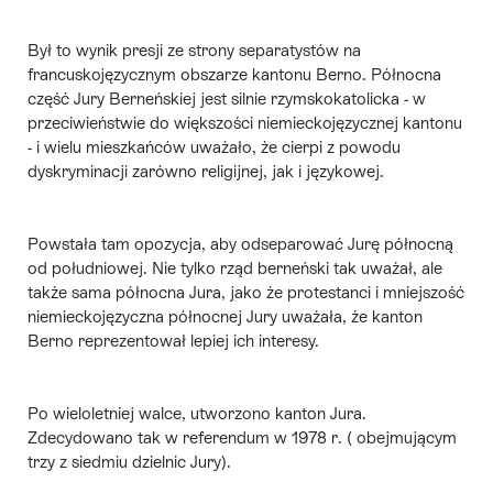
Był to wynik presji ze strony
separatystów
na
francuskojęzycznym obszarze kantonu Berno. Północna
część Jury Berneńskiej jest silnie rzymskokatolicka - w
przeciwieństwie do większości niemieckojęzycznej kantonu
- i wielu mieszkańców uważało, że cierpi z powodu
dyskryminacji zarówno religijnej, jak i językowej.
Powstała tam opozycja, aby odseparować Jurę północną
od południowej. Nie tylko rząd berneński tak uważał, ale
także sama północna Jura, jako że protestanci i mniejszość
niemieckojęzyczna północnej Jury uważała, że kanton
Berno reprezentował lepiej ich interesy.
Po wieloletniej walce, utworzono
kanton Jura
.
Zdecydowano tak w referendum w 1978 r. ( obejmującym
trzy z siedmiu dzielnic Jury).