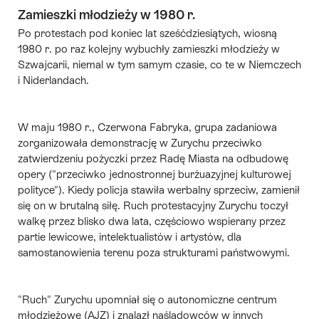
Zamieszki młodzieży w 1980 r.
Po protestach pod koniec lat sześćdziesiątych, wiosną
1980 r. po raz kolejny wybuchły
zamieszki młodzieży
w
Szwajcarii, niemal w tym samym czasie, co te w Niemczech
i Niderlandach.
W maju 1980 r.,
Czerwona Fabryka
, grupa zadaniowa
zorganizowała demonstrację w Zurychu przeciwko
zatwierdzeniu pożyczki przez Radę Miasta na odbudowę
opery ("przeciwko jednostronnej burżuazyjnej kulturowej
polityce"). Kiedy policja stawiła werbalny sprzeciw, zamienił
się on w brutalną siłę. Ruch protestacyjny Zurychu toczył
walkę przez blisko dwa lata, częściowo wspierany przez
partie lewicowe, intelektualistów i artystów, dla
samostanowienia terenu
poza strukturami państwowymi.
"Ruch" Zurychu upomniał się o autonomiczne centrum
młodzieżowe (AJZ) i znalazł naśladowców w innych