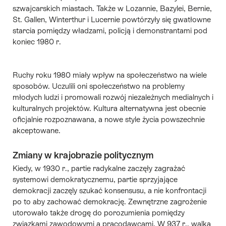
szwajcarskich miastach. Także w Lozannie, Bazylei, Bernie,
St. Gallen, Winterthur i Lucernie powtórzyły się gwatłowne
starcia pomiędzy władzami, policją i demonstrantami pod
koniec 1980 r.
Ruchy roku 1980 miały wpływ na społeczeństwo na wiele
sposobów. Uczulili oni społeczeństwo na problemy
młodych ludzi i promowali rozwój niezależnych
medialnych i
kulturalnych projektów
. Kultura alternatywna jest obecnie
oficjalnie rozpoznawana, a nowe style życia powszechnie
akceptowane.
Zmiany w krajobrazie politycznym
Kiedy, w 1930 r., partie radykalne zaczęły zagrażać
systemowi demokratycznemu, partie sprzyjające
demokracji zaczęly szukać konsensusu, a nie konfrontacji
po to aby zachować demokrację. Zewnętrzne zagrożenie
utorowało także drogę do porozumienia pomiędzy
związkami zawodowymi a pracodawcami. W 937 r., walka