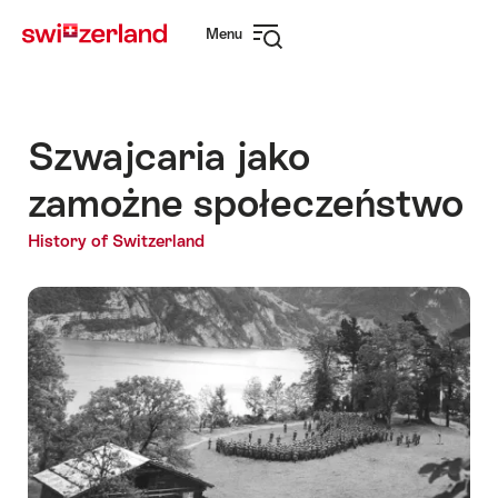
Navigate
Quick
Menu
to
navigation
Open
myswitzerland.com
navigation
Szwajcaria jako
zamożne społeczeństwo
History of Switzerland