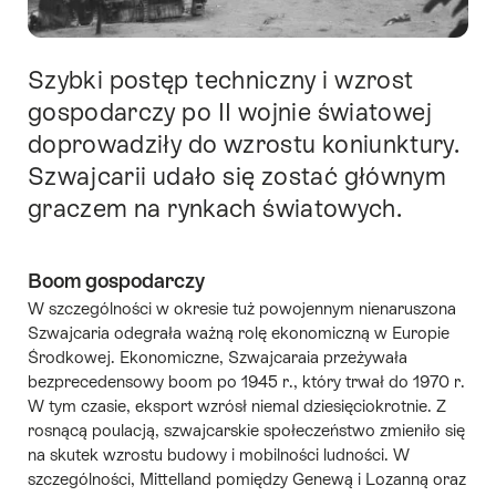
Szybki postęp techniczny i wzrost
Intro
gospodarczy po II wojnie światowej
doprowadziły do wzrostu koniunktury.
Szwajcarii udało się zostać głównym
graczem na rynkach światowych.
Boom gospodarczy
W szczególności w okresie tuż powojennym
nienaruszona
Szwajcaria
odegrała ważną rolę ekonomiczną w Europie
Środkowej. Ekonomiczne, Szwajcaraia przeżywała
bezprecedensowy
boom
po 1945 r., który trwał do 1970 r.
W tym czasie, eksport wzrósł niemal dziesięciokrotnie. Z
rosnącą poulacją, szwajcarskie społeczeństwo zmieniło się
na skutek wzrostu
budowy
i
mobilności
ludności. W
szczególności, Mittelland pomiędzy Genewą i Lozanną oraz