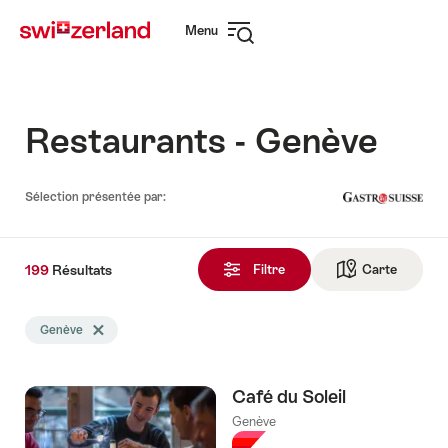
Naviguer
Navigation
Menu
sur
rapide
Ouvrir
myswitzerland.com
la
navigation
Restaurants - Genève
Sélection présentée par:
199
199
Résultats
Résultats
Filtre
Carte
Vers la 
trouvés
La
Genève
Effacer le tag Genève
recherche
a
été
Café du Soleil
filtrée
selon
Genève
les