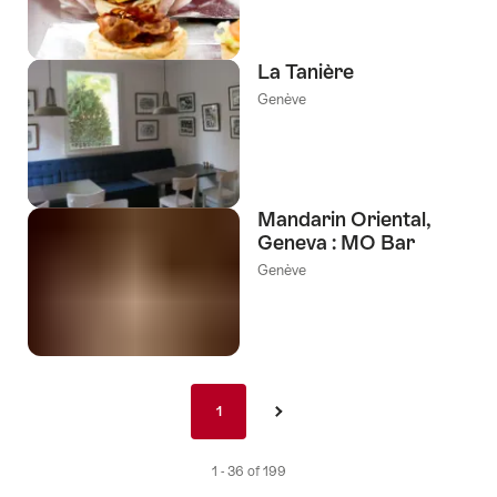
La Tanière
Genève
Mandarin Oriental,
Geneva : MO Bar
Genève
Pagination
1
1
›
nav
de
1 - 36 of 199