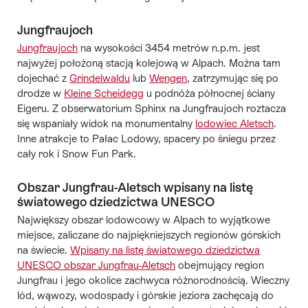
Jungfraujoch
Jungfraujoch
na wysokości 3454 metrów n.p.m. jest
najwyżej położoną stacją kolejową w Alpach. Można tam
dojechać z
Grindelwaldu
lub
Wengen
, zatrzymując się po
drodze w
Kleine Scheidegg
u podnóża północnej ściany
Eigeru. Z obserwatorium Sphinx na Jungfraujoch roztacza
się wspaniały widok na monumentalny
lodowiec Aletsch
.
Inne atrakcje to Pałac Lodowy, spacery po śniegu przez
cały rok i Snow Fun Park.
Obszar Jungfrau-Aletsch wpisany na listę
światowego dziedzictwa UNESCO
Największy obszar lodowcowy w Alpach to wyjątkowe
miejsce, zaliczane do najpiękniejszych regionów górskich
na świecie.
Wpisany na listę światowego dziedzictwa
UNESCO obszar Jungfrau-Aletsch
obejmujący region
Jungfrau i jego okolice zachwyca różnorodnością. Wieczny
lód, wąwozy, wodospady i górskie jeziora zachęcają do