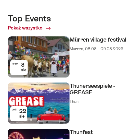
Top Events
Pokaż wszystko
Top
Events
Mürren village festival
Murren, 08.08. - 09.08.2026
8
From
sie
Thunerseespiele -
GREASE
Thun
22
until
sie
Thunfest