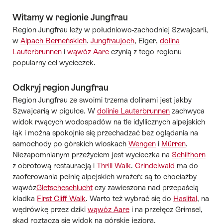
Witamy w regionie Jungfrau
Region Jungfrau leży w południowo-zachodniej Szwajcarii,
w
Alpach Berneńskich
.
Jungfraujoch
, Eiger,
dolina
Lauterbrunnen
i
wąwóz Aare
czynią z tego regionu
popularny cel wycieczek.
Odkryj region Jungfrau
Region Jungfrau ze swoimi trzema dolinami jest jakby
Szwajcarią w pigułce. W
dolinie Lauterbrunnen
zachwyca
widok rwących wodospadów na tle idyllicznych alpejskich
łąk i można spokojnie się przechadzać bez oglądania na
samochody po górskich wioskach
Wengen
i
Mürren
.
Niezapomnianym przeżyciem jest wycieczka na
Schilthorn
z obrotową restauracją i
Thrill Walk
.
Grindelwald
ma do
zaoferowania pełnię alpejskich wrażeń: są to chociażby
wąwóz
Gletscheschlucht
czy zawieszona nad przepaścią
kładka
First Cliff Walk
. Warto też wybrać się do
Haslital
, na
wędrówkę przez dziki
wąwóz Aare
i na przełęcz Grimsel,
skąd roztacza się widok na górskie jeziora.