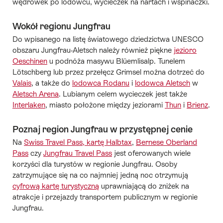
wędrówek po lodowcu, wycieczek na nartach i wspinaczki.
Wokół regionu Jungfrau
Do wpisanego na listę światowego dziedzictwa UNESCO
obszaru Jungfrau-Aletsch należy również piękne
jezioro
Oeschinen
u podnóża masywu Blüemlisalp. Tunelem
Lötschberg lub przez przełęcz Grimsel można dotrzeć do
Valais
, a także do
lodowca Rodanu
i
lodowca Aletsch
w
Aletsch Arena
. Lubianym celem wycieczek jest także
Interlaken
, miasto położone między jeziorami
Thun
i
Brienz
.
Poznaj region Jungfrau w przystępnej cenie
Na
Swiss Travel Pass, kartę Halbtax
,
Bernese Oberland
Pass
czy
Jungfrau Travel Pass
jest oferowanych wiele
korzyści dla turystów w regionie Jungfrau. Osoby
zatrzymujące się na co najmniej jedną noc otrzymują
cyfrową kartę turystyczną
uprawniającą do zniżek na
atrakcje i przejazdy transportem publicznym w regionie
Jungfrau.