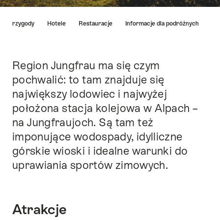
Hint
a i przygody
Hotele
Restauracje
Informacje dla podróżnych
Region Jungfrau ma się czym
Intro
pochwalić: to tam znajduje się
największy lodowiec i najwyżej
położona stacja kolejowa w Alpach –
na Jungfraujoch. Są tam też
imponujące wodospady, idylliczne
górskie wioski i idealne warunki do
uprawiania sportów zimowych.
Atrakcje