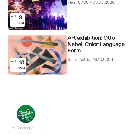
Thun, 07.08. - 09.08.2026
9
until
sie
Art exhibition: Otto
Nebel. Color Language
Form
Spiez, 19.06. - 18.10.2026
18
until
paź
Auszeichnungen
*** Leading