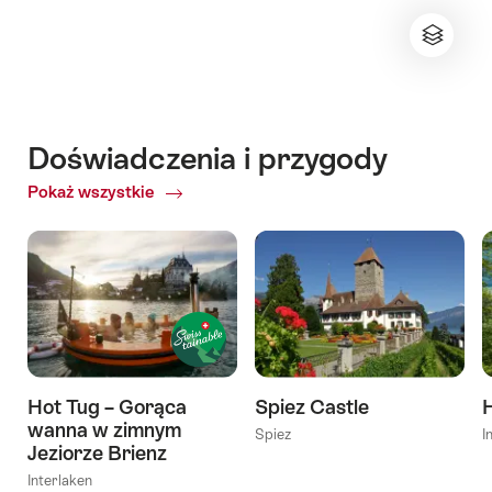
Doświadczenia i przygody
Pokaż wszystkie
ofDoświadczenia
i
przygody
Hot Tug – Gorąca
Spiez Castle
wanna w zimnym
Spiez
I
Jeziorze Brienz
Interlaken