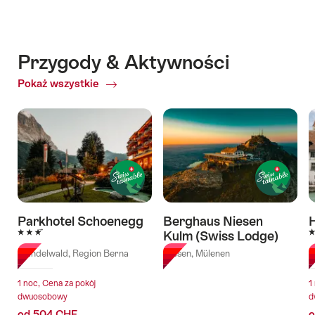
Przygody & Aktywności
Pokaż wszystkie
of
Przygody
&
Aktywności
Parkhotel Schoenegg
Berghaus Niesen
3 Stars
4
Kulm (Swiss Lodge)
Grindelwald, Region Berna
Niesen, Mülenen
T
1 noc, Cena za pokój
1
dwuosobowy
d
od 504 CHF
o