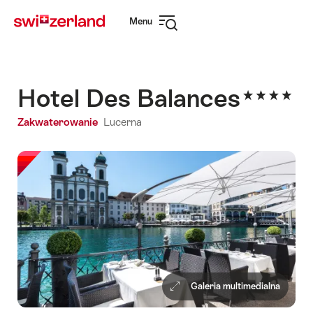
Navigate
Quick
Menu
to
navigation
Open
myswitzerland.com
navigation
Hotel Des Balances
Zakwaterowanie
Lucerna
Galeria multimedialna