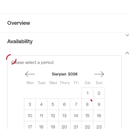
Overview
ClickToViewContent
Availability
View
Please select a period
to
content
availability
Sierpień
2026
Mon
Tues
Wed
Thurs
Fri
Sat
Sun
1
2
3
4
5
6
7
8
9
10
11
12
13
14
15
16
17
18
19
20
21
22
23