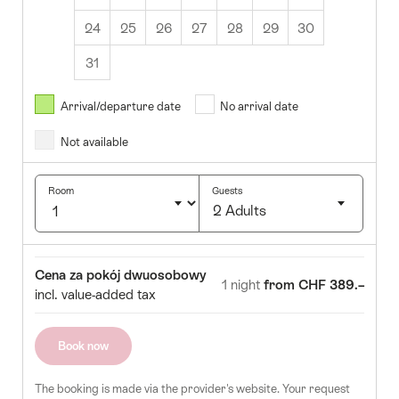
24
25
26
27
28
29
30
31
Sierpień
2026
Arrival/departure date
No arrival date
s
Wed
Thurs
Fri
Sat
Sun
Not available
1
2
5
6
7
8
9
Room
Guests
2 Adults
12
13
14
15
16
Click
19
20
21
22
23
to
Room
Price
Cena za pokój dwuosobowy
select
1 night
from CHF 389.–
26
27
28
29
30
incl. value-added tax
number
of
guests
Book now
The booking is made via the provider's website. Your request