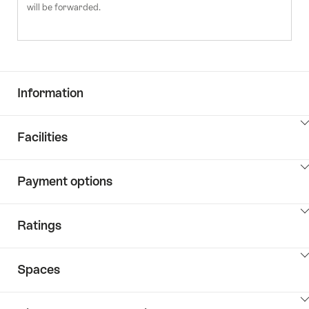
will be forwarded.
Information
ClickToViewContent
Facilities
ClickToViewContent
Payment options
ClickToViewContent
Ratings
ClickToViewContent
Spaces
ClickToViewContent