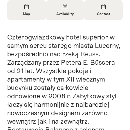
Overview
Map
Availability
Contact
Open
Open
Open
Information
Information
Information
About
About
About
Czterogwiazdkowy hotel superior w
Intro
Map
Open
Contact
information
samym sercu starego miasta Lucerny,
about
bezpośrednio nad rzeką Reuss.
availability
Zarządzany przez Petera E. Büssera
od 21 lat. Wszystkie pokoje i
apartamenty w tym XII wiecznym
budynku zostały całkowicie
odnowione w 2008 r. Zabytkowy styl
łączy się harmonijnie z najbardziej
nowoczesnym designem zarówno
wewnątrz jak i na zewnątrz.
Restauracja Balances z salonem,