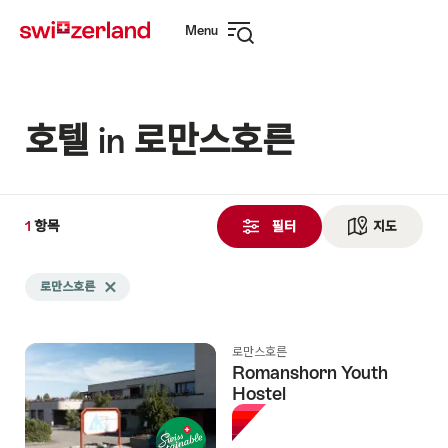
Navigate
Quick
Menu
to
navigation
Open
myswitzerland.com
navigation
호텔 in 로만스호른
1
1
항목
항
필터
지도
See ma
목
Search
검
로만스호른
Delete 로만스호른 tag
filtered
색
using
됨
the
로만스호른
following
Romanshorn Youth
tags
Hostel