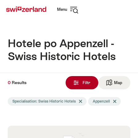
Navigate
Quick
Menu
to
navigation
Open
myswitzerland.com
navigation
Hotele po Appenzell -
Swiss Historic Hotels
0
0
Results
Results
Filtr
Map
See ma
Znalezione
Wyszukiwanie
Specialisation: Swiss Historic Hotels
Delete Specialisation tag
Appenzell
Delete Appenzel
zostało
przefiltrowane
następującymi
tagami