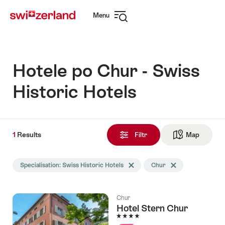
Navigate
Quick
Menu
to
navigation
Open
myswitzerland.com
navigation
Hotele po Chur - Swiss
Historic Hotels
1
1
Results
Results
Filtr
Map
See ma
Znalezione
Wyszukiwanie
Specialisation: Swiss Historic Hotels
Delete Specialisation tag
Chur
Delete Chur tag
zostało
przefiltrowane
następującymi
Chur
tagami
Hotel Stern Chur
4 Stars