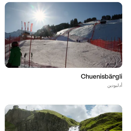
using
the
following
tags
Chuenisbärgli
أدلبودين