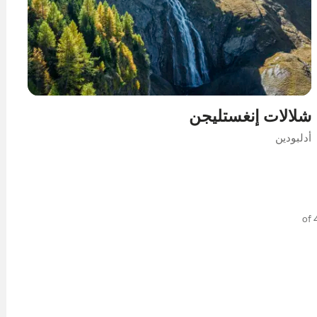
شلالات إنغستليجن
أدلبودين