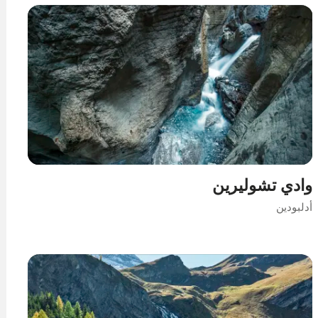
وادي تشوليرين
أدلبودين