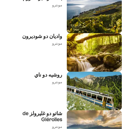
مونترو
واديان دو شوديرون
مونترو
روشيه دو ناي
مونترو
شاتو دو غليرولز de
Glérolles
مونترو