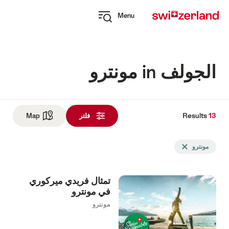
Navi
Q
Menu
naviga
Open
myswitzerland
navigation
الجولف in مونترو
Results
13
Res
فلتر
Map
See map
ت
Sea
مونترو
Delete مونترو tag
fil
u
تمثال فريدي ميركوري
follo
في مونترو
مونترو