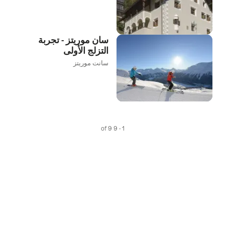
سان موريتز - تجربة
التزلج الأولى
سانت موريتز
1 - 9 of 9