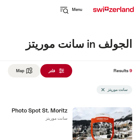
Navi
Q
Menu
naviga
Open
myswitzerland
navigation
الجولف in سانت موريتز
Results
9
Res
فلتر
Map
See map
ت
Sea
سانت موريتز
Delete سانت موريتز tag
fil
u
Photo Spot St. Moritz
follo
سانت موريتز