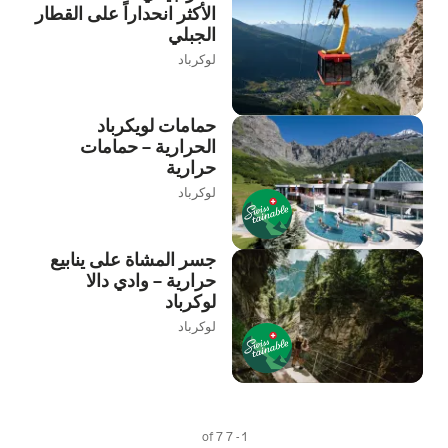
الأكثر انحداراً على القطار
الجبلي
لوكرباد
حمامات لويكرباد
الحرارية – حمامات
حرارية
لوكرباد
جسر المشاة على ينابيع
حرارية – وادي دالا
لوكرباد
لوكرباد
1 - 7 of 7