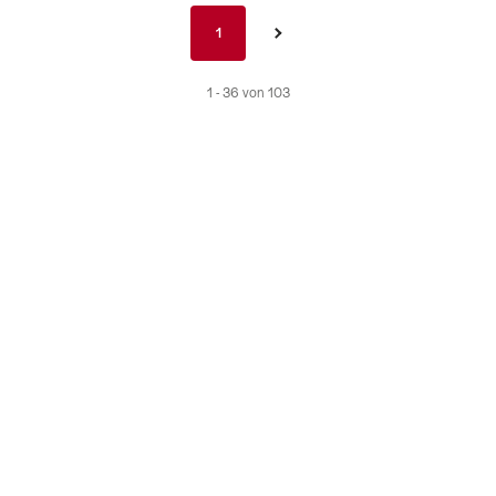
Pagination
1
1
›
nav
de
1 - 36 von 103