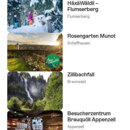
HäxäWäldli –
Tags
Flumserberg
gefiltert
Flumserberg
Rosengarten Munot
Schaffhausen
Zillibachfall
Braunwald
Besucherzentrum
Brauquöll Appenzell
Appenzell