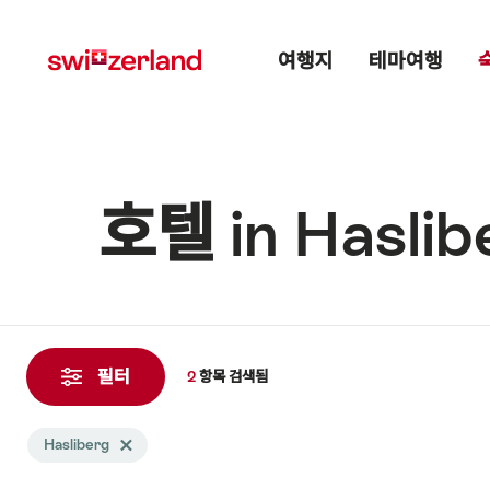
Navigate
Quick
Main menu
to
navigation
여행지
테마여행
myswitzerland.com
호텔 in Haslib
2
항
필터
2
항목
검색됨
목
검
Search
Hasliberg
Delete Hasliberg tag
색
filtered
됨