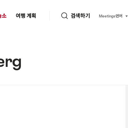
검색하기
숙소
여행 계획
검색하기
Language, re
Meetings
언어
se
erg