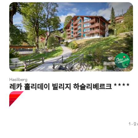
using
the
following
tags
Hasliberg
4 Stars
레카 홀리데이 빌리지 하슬리베르크
1 - 2