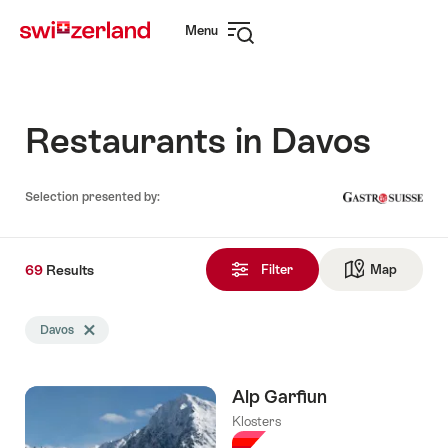
Navigate
Quick
Menu
to
navigation
Open
myswitzerland.com
navigation
Restaurants in Davos
Selection presented by:
69
69
Results
Results
Filter
Map
See ma
found
Search
Davos
Delete Davos tag
filtered
using
the
Alp Garfiun
following
tags
Klosters