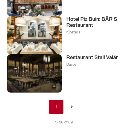
Hotel Piz Buin: BÄR'S
Restaurant
Klosters
Restaurant Stall Valär
Davos
Pagination
1
1
›
nav
de
1 - 36 of 69