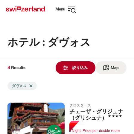
Navigate
Quick
Menu
to
navigation
Open
myswitzerland.com
navigation
ホテル : ダヴォス
4
4
Results
Results
絞り込み
Map
See ma
Search
ダヴォス
Delete ダヴォス tag
filtered
using
the
クロスタース
following
チェーザ・グリジュナ
tags
4 Stars
（グリシュナ）
1 Night, Price per double room