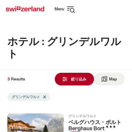
Navigate
Quick
Menu
to
navigation
Open
myswitzerland.com
navigation
ホテル : グリンデルワル
ト
3
3
Results
Results
絞り込み
Map
See ma
Search
グリンデルワルト
Delete グリンデルワルト tag
filtered
using
the
グリンデルワルト
following
ベルグハウス・ボルト
tags
3 Stars
Berghaus Bort