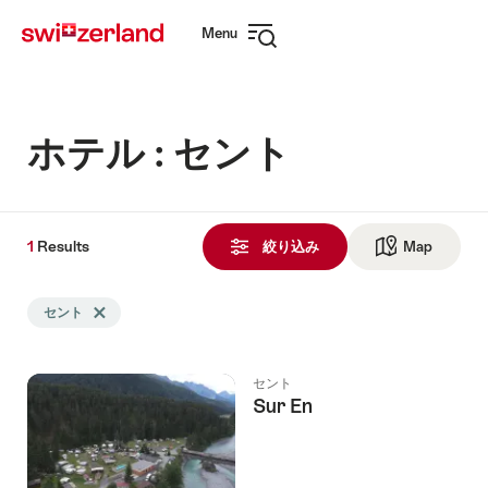
Navigate
Quick
Menu
to
navigation
Open
myswitzerland.com
navigation
ホテル : セント
1
1
Results
Results
絞り込み
Map
See ma
Search
セント
Delete セント tag
filtered
using
the
セント
following
Sur En
tags