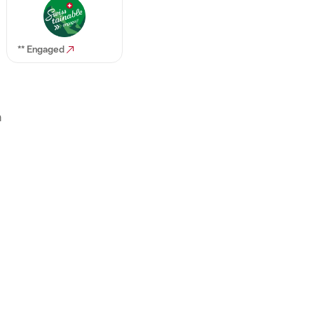
** Engaged
n