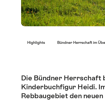
List
Highlights
Bündner Herrschaft im Übe
von
Links
die
direkt
zu
Ankerpunkten
Die Bündner Herrschaft b
Einleitung
auf
Kinderbuchfigur Heidi. I
dieser
Seite
Rebbaugebiet den neuen 
führen.