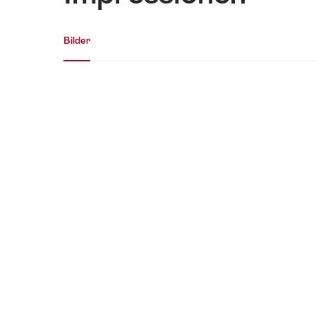
Medien Galerie
Bilder
Bilder