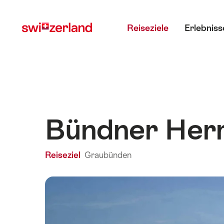
Navigate
Schnellnavigation
Hauptmenü
to
Reiseziele
Erlebniss
myswitzerland.com
Bündner Herr
Reiseziel
Graubünden