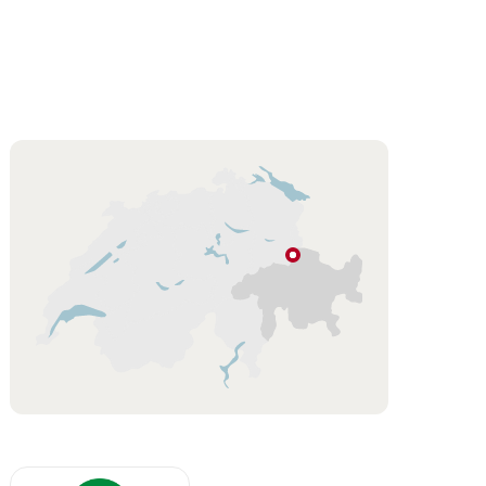
Karte
Bündner
Herrschaft
Graubünden