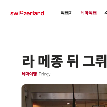
Navigate
Quick
Main menu
to
navigation
여행지
테마여행
myswitzerland.com
라 메종 뒤 그
테마여행
Pringy