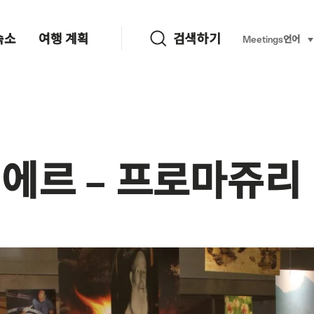
검색하기
숙소
여행 계획
검색하기
Language, re
Meetings
언어
se
뤼에르 – 프로마쥬리