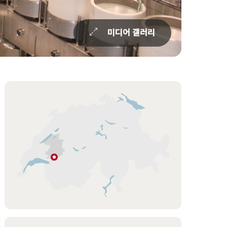
미디어 갤러리
Overview
Hint
Pringy
프
리
부
르
신
지