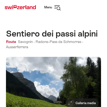
Navigare
Navigazione
Menu
su
rapida
Apri
myswitzerland.com
navigazione
Sentiero dei passi alpini
Route
Savognin - Radons–Pass da Schmorras -
Ausserferrera
Galleria media