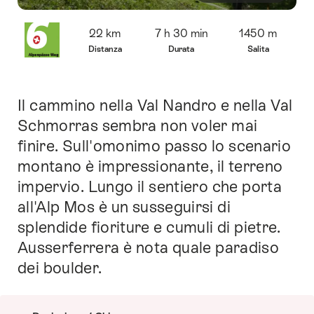
Panoramica
22 km
7 h 30 min
1450 m
Distanza
Durata
Salita
Il cammino nella Val Nandro e nella Val
Introduzione
Schmorras sembra non voler mai
finire. Sull'omonimo passo lo scenario
montano è impressionante, il terreno
impervio. Lungo il sentiero che porta
all'Alp Mos è un susseguirsi di
splendide fioriture e cumuli di pietre.
Ausserferrera è nota quale paradiso
dei boulder.