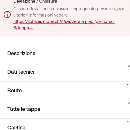
Deviazione / Chiusura
Ci sono deviazioni o chiusure lungo questo percorso, per
ulteriori informazioni vedere
https://schweizmobil.ch/it/svizzera-a-piedi/percorso-
6/tappa-4
Descrizione
Clicca
Dati tecnici
qui
per
Clicca
visualizzare
Route
qui
il
per
contenuto
Clicca
visualizzare
vai
Tutte le tappe
qui
il
alla
per
contenuto
descrizione
Clicca
visualizzare
PageTypes.DataPages.RoutePage.KeyValueListLabel
Cartina